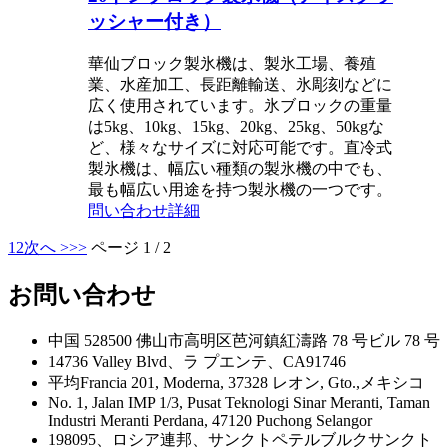
ッシャー付き）
華仙ブロック製氷機は、製氷工場、養殖
業、水産加工、長距離輸送、氷彫刻などに
広く使用されています。氷ブロックの重量
は5kg、10kg、15kg、20kg、25kg、50kgな
ど、様々なサイズに対応可能です。直冷式
製氷機は、幅広い種類の製氷機の中でも、
最も幅広い用途を持つ製氷機の一つです。
問い合わせ
詳細
1
2
次へ >
>>
ページ 1 / 2
お問い合わせ
中国 528500 佛山市高明区芭河鎮紅濤路 78 号ビル 78 号
14736 Valley Blvd、ラ プエンテ、CA91746
平均Francia 201, Moderna, 37328 レオン, Gto.,メキシコ
No. 1, Jalan IMP 1/3, Pusat Teknologi Sinar Meranti, Taman
Industri Meranti Perdana, 47120 Puchong Selangor
198095、ロシア連邦、サンクトペテルブルクサンクト