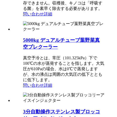
存できません。収穫後、キノコは「呼吸す
る菌」を素早く除去する必要があります。
問い合わせ
詳細
5000kg デュアルチューブ葉野菜真
空プレクーラー
真空予冷とは、常圧（101.325kPa）下で
100℃の水が蒸発することを指します。大気
圧が610Paの場合、水は0℃で蒸発します
が、水の沸点は周囲の大気圧の低下ととも
に低下します。
問い合わせ
詳細
3分自動操作ステンレス製ブロッコ