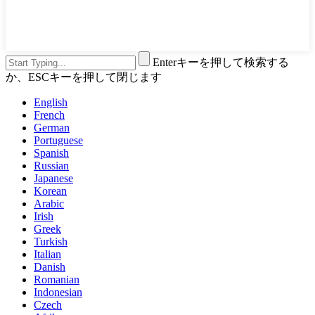
Enterキーを押して検索する
か、ESCキーを押して閉じます
English
French
German
Portuguese
Spanish
Russian
Japanese
Korean
Arabic
Irish
Greek
Turkish
Italian
Danish
Romanian
Indonesian
Czech