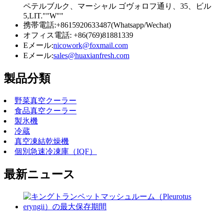
ペテルブルク、マーシャル ゴヴォロフ通り、35、ビル
5,LIT.""W""
携帯電話:+8615920633487(Whatsapp/Wechat)
オフィス電話: +86(769)81881339
Eメール:
nicowork@foxmail.com
Eメール:
sales@huaxianfresh.com
製品分類
野菜真空クーラー
食品真空クーラー
製氷機
冷蔵
真空凍結乾燥機
個別急速冷凍庫（IQF）
最新ニュース